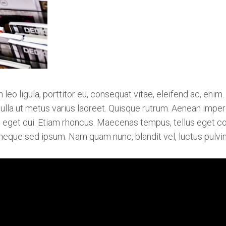
leo ligula, porttitor eu, consequat vitae, eleifend ac, enim.
 nulla ut metus varius laoreet. Quisque rutrum. Aenean imperd
Nam eget dui. Etiam rhoncus. Maecenas tempus, tellus ege
eque sed ipsum. Nam quam nunc, blandit vel, luctus pulvinar