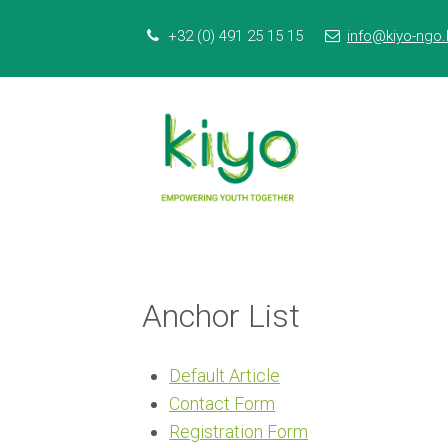
S
Our Phone Number:
Our Email Addr
+32 (0) 491 25 15 15
info@kiyo-ngo
k
i
p
l
i
n
k
s
J
Anchor List
u
m
p
Default Article
t
Contact Form
o
Registration Form