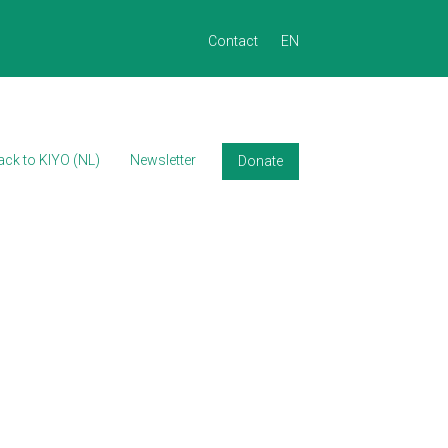
Contact
EN
Back to KIYO (EN)
Back to KIYO (FR)
Back to KIYO (NL)
ack to KIYO (NL)
Newsletter
Donate
Newsletter
Donate
Contact
English
Français
Nederlands