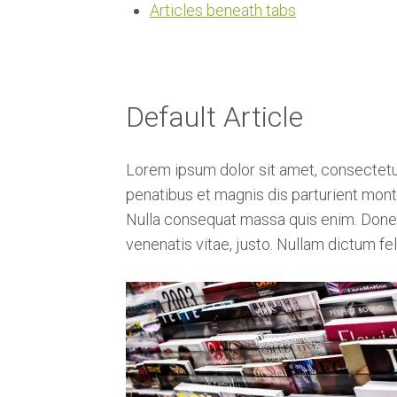
n
Articles beneath tabs
a
v
i
g
Default Article
a
t
Lorem ipsum dolor sit amet, consectetu
i
penatibus et magnis dis parturient monte
o
Nulla consequat massa quis enim. Donec pe
n
venenatis vitae, justo. Nullam dictum f
J
u
m
p
t
o