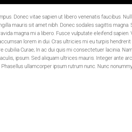
pus. Donec vitae sapien ut libero venenatis faucibus. Null
fringilla mauris sit amet nibh. Donec sodales sagittis magn
gravida magna mi a libero. Fusce vulputate eleifend sapien.
cumsan lorem in dui. Cras ultricies mi eu turpis hendrerit 
re cubilia Curae; In ac dui quis mi consectetuer lacinia. Nam
iaculis, ipsum. Sed aliquam ultrices mauris. Integer ante a
g. Phasellus ullamcorper ipsum rutrum nunc. Nunc nonumm