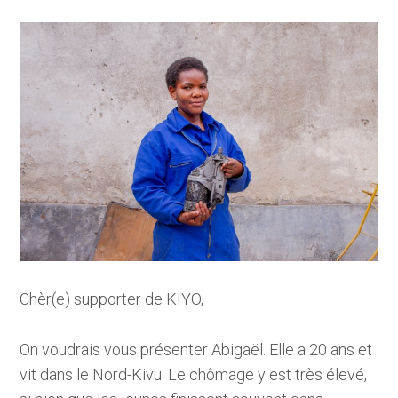
n
a
v
i
g
a
t
i
o
n
J
u
Chèr(e) supporter de KIYO,
m
p
On voudrais vous présenter Abigaël. Elle a 20 ans et
t
vit dans le Nord-Kivu. Le chômage y est très élevé,
o