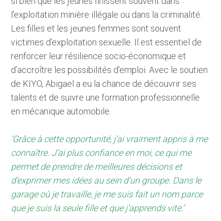
si bien que les jeunes finissent souvent dans
m
l’exploitation minière illégale ou dans la criminalité.
a
Les filles et les jeunes femmes sont souvent
i
victimes d’exploitation sexuelle. Il est essentiel de
n
renforcer leur résilience socio-économique et
c
d’accroître les possibilités d’emploi. Avec le soutien
o
de KIYO, Abigael a eu la chance de découvrir ses
n
talents et de suivre une formation professionnelle
t
en mécanique automobile.
e
n
‘Grâce à cette opportunité, j’ai vraiment appris à me
t
connaître. J’ai plus confiance en moi, ce qui me
permet de prendre de meilleures décisions et
d’exprimer mes idées au sein d’un groupe. Dans le
garage où je travaille, je me
suis fait un nom parce
que je suis la seule fille et que j’apprends vite.’