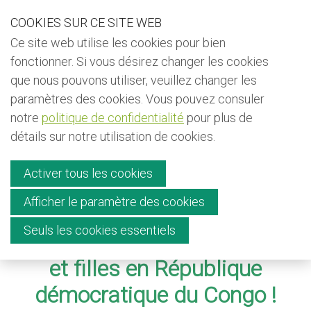
S
COOKIES SUR CE SITE WEB
Our Phone Number:
Our Email Address:
+32 (0) 491 25 15 15
info@kiyo-ngo.be
k
Ce site web utilise les cookies pour bien
i
Back to
fonctionner. Si vous désirez changer les cookies
p
que nous pouvons utiliser, veuillez changer les
Bulletin d'information
l
paramètres des cookies. Vous pouvez consuler
i
Menu
notre
politique de confidentialité
pour plus de
Faire un don
n
détails sur notre utilisation de cookies.
k
Contact
s
Activer tous les cookies
J
Afficher le paramètre des cookies
Un travail digne... La clé d’un
u
English
Seuls les cookies essentiels
Français
m
avenir
meilleur pour garçons
Nederlands
p
et filles en
République
t
démocratique du Congo !
o