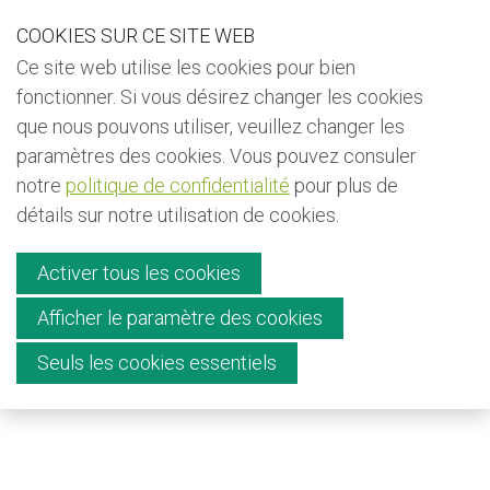
S
COOKIES SUR CE SITE WEB
Our Phone Number:
Our Email Address:
+32 (0) 491 25 15 15
info@kiyo-ngo.be
k
Ce site web utilise les cookies pour bien
i
Back to
fonctionner. Si vous désirez changer les cookies
p
que nous pouvons utiliser, veuillez changer les
Bulletin d'information
l
paramètres des cookies. Vous pouvez consuler
i
Menu
notre
politique de confidentialité
pour plus de
Faire un don
n
détails sur notre utilisation de cookies.
k
Contact
s
Activer tous les cookies
J
Afficher le paramètre des cookies
u
English
Seuls les cookies essentiels
Français
m
Nederlands
p
t
o