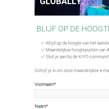
n
a
v
i
BLIJF OP DE HOOGT
g
a
t
✅ Altijd op de hoogte van het laats
i
✅ Maandelijkse hoogtepunten van 
o
✅ Sluit je aan bij de KIYO-communit
n
J
Schrijf je in om onze maandelijkse e-mai
u
m
Voornaam
*
p
t
o
Naam
*