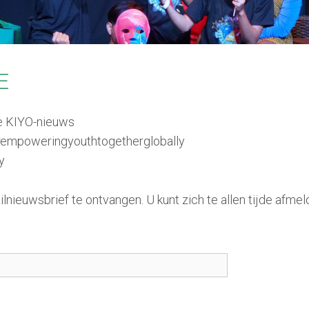
E
te KIYO-nieuws
#empoweringyouthtogetherglobally
y
lnieuwsbrief te ontvangen. U kunt zich te allen tijde afmel