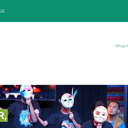
ess:
.be
terug 