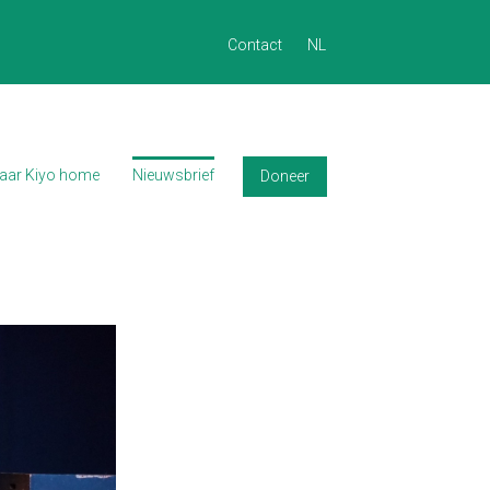
Contact
NL
terug naar Kiyo home
Nieuwsbrief
naar Kiyo home
Nieuwsbrief
Doneer
Doneer
Contact
English
Français
Nederlands