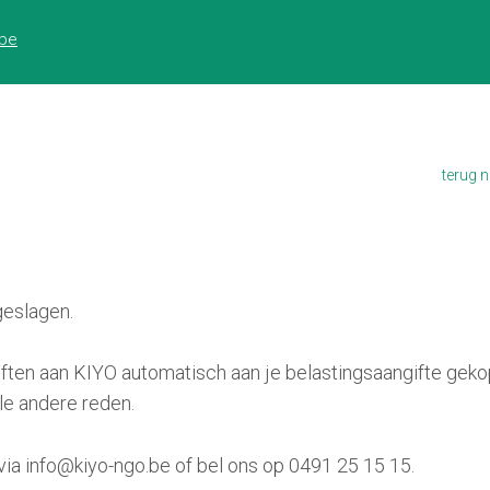
ess:
.be
terug 
geslagen.
ten aan KIYO automatisch aan je belastingsaangifte gekoppe
le andere reden.
 via info@kiyo-ngo.be of bel ons op 0491 25 15 15.