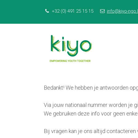
S
Our Phone Number:
Our Email Addr
+32 (0) 491 25 15 15
info@kiyo-ngo
k
i
p
l
i
n
k
s
J
Bedankt! We hebben je antwoorden op
u
m
Via jouw nationaal nummer worden je gif
p
We gebruiken deze info voor geen enke
t
o
Bij vragen kan je ons altijd contacteren