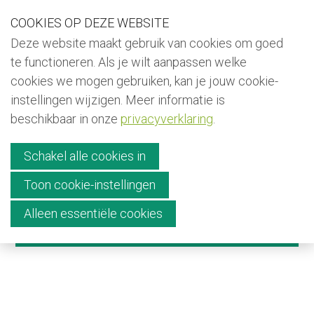
S
COOKIES OP DEZE WEBSITE
Our Phone Number:
Our Email Address:
+32 (0) 491 25 15 15
info@kiyo-ngo.be
k
Deze website maakt gebruik van cookies om goed
i
terug naar Kiyo home
te functioneren. Als je wilt aanpassen welke
p
cookies we mogen gebruiken, kan je jouw cookie-
Nieuwsbrief
l
instellingen wijzigen. Meer informatie is
i
Menu
beschikbaar in onze
privacyverklaring
.
Doneer
n
k
Schakel alle cookies in
Contact
s
Toon cookie-instellingen
J
Alleen essentiële cookies
u
Zoekveld
English
ZOEK
Français
m
Nederlands
p
t
o